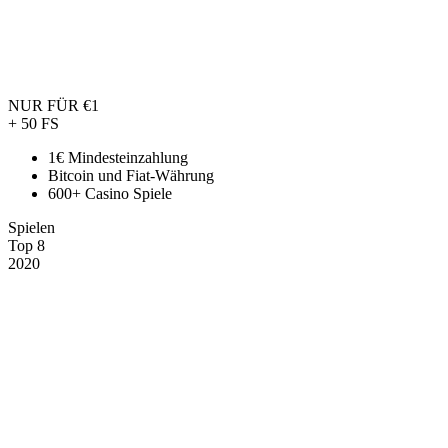
NUR FÜR €1
+ 50 FS
1€ Mindesteinzahlung
Bitcoin und Fiat-Währung
600+ Casino Spiele
Spielen
Top
8
2020