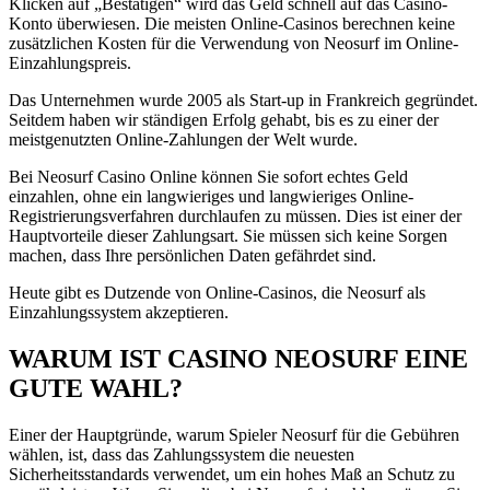
Klicken auf „Bestätigen“ wird das Geld schnell auf das Casino-
Konto überwiesen. Die meisten Online-Casinos berechnen keine
zusätzlichen Kosten für die Verwendung von Neosurf im Online-
Einzahlungspreis.
Das Unternehmen wurde 2005 als Start-up in Frankreich gegründet.
Seitdem haben wir ständigen Erfolg gehabt, bis es zu einer der
meistgenutzten Online-Zahlungen der Welt wurde.
Bei Neosurf Casino Online können Sie sofort echtes Geld
einzahlen, ohne ein langwieriges und langwieriges Online-
Registrierungsverfahren durchlaufen zu müssen. Dies ist einer der
Hauptvorteile dieser Zahlungsart. Sie müssen sich keine Sorgen
machen, dass Ihre persönlichen Daten gefährdet sind.
Heute gibt es Dutzende von Online-Casinos, die Neosurf als
Einzahlungssystem akzeptieren.
WARUM IST CASINO NEOSURF EINE
GUTE WAHL?
Einer der Hauptgründe, warum Spieler Neosurf für die Gebühren
wählen, ist, dass das Zahlungssystem die neuesten
Sicherheitsstandards verwendet, um ein hohes Maß an Schutz zu