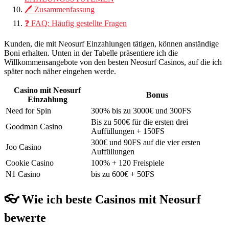
🖊️ Zusammenfassung
❓ FAQ: Häufig gestellte Fragen
Kunden, die mit Neosurf Einzahlungen tätigen, können anständige
Boni erhalten. Unten in der Tabelle präsentiere ich die
Willkommensangebote von den besten Neosurf Casinos, auf die ich
später noch näher eingehen werde.
Casino mit Neosurf
Bonus
Einzahlung
Need for Spin
300% bis zu 3000€ und 300FS
Bis zu 500€ für die ersten drei
Goodman Casino
Auffüllungen + 150FS
300€ und 90FS auf die vier ersten
Joo Casino
Auffüllungen
Cookie Casino
100% + 120 Freispiele
N1 Casino
bis zu 600€ + 50FS
👓 Wie ich beste Casinos mit Neosurf
bewerte