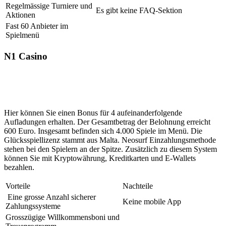
Regelmässige Turniere und
Es gibt keine FAQ-Sektion
Aktionen
Fast 60 Anbieter im
Spielmenü
N1 Casino
Hier können Sie einen Bonus für 4 aufeinanderfolgende
Aufladungen erhalten. Der Gesamtbetrag der Belohnung erreicht
600 Euro. Insgesamt befinden sich 4.000 Spiele im Menü. Die
Glücksspiellizenz stammt aus Malta. Neosurf Einzahlungsmethode
stehen bei den Spielern an der Spitze. Zusätzlich zu diesem System
können Sie mit Kryptowährung, Kreditkarten und E-Wallets
bezahlen.
Vorteile
Nachteile
Eine grosse Anzahl sicherer
Keine mobile App
Zahlungssysteme
Grosszügige Willkommensboni und