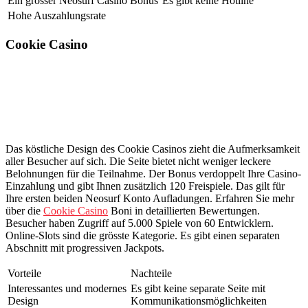
Ein grosser Neosurf Casino Bonus
Es gibt keine Hotline
Hohe Auszahlungsrate
Cookie Casino
Das köstliche Design des Cookie Casinos zieht die Aufmerksamkeit
aller Besucher auf sich. Die Seite bietet nicht weniger leckere
Belohnungen für die Teilnahme. Der Bonus verdoppelt Ihre Casino-
Einzahlung und gibt Ihnen zusätzlich 120 Freispiele. Das gilt für
Ihre ersten beiden Neosurf Konto Aufladungen. Erfahren Sie mehr
über die
Cookie Casino
Boni in detaillierten Bewertungen.
Besucher haben Zugriff auf 5.000 Spiele von 60 Entwicklern.
Online-Slots sind die grösste Kategorie. Es gibt einen separaten
Abschnitt mit progressiven Jackpots.
Vorteile
Nachteile
Interessantes und modernes
Es gibt keine separate Seite mit
Design
Kommunikationsmöglichkeiten