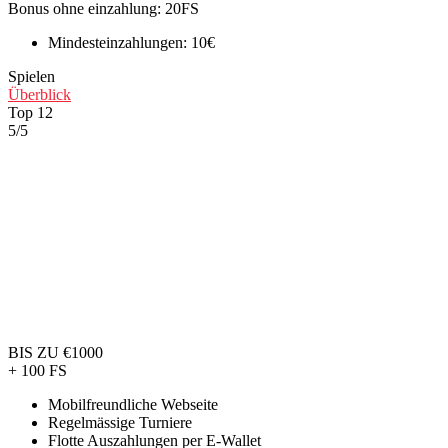
Bonus ohne einzahlung: 20FS
Mindesteinzahlungen: 10€
Spielen
Überblick
Top
12
5/
5
BIS ZU €1000
+ 100 FS
Mobilfreundliche Webseite
Regelmässige Turniere
Flotte Auszahlungen per E-Wallet