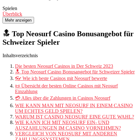
Spielen
Überblick
Mehr anzeigen
🔝 Top Neosurf Casino Bonusangebot für
Schweizer Spieler
Inhaltsverzeichnis
Die besten Neosurf Casinos in Der Schweiz 2023
🔝 Top Neosurf Casino Bonusangebot für Schweizer Spieler
👓 Wie ich beste Casinos mit Neosurf bewerte
📜 Übersicht der besten Online Casinos mit Neosurf
Einzahlung
💳 Alles über die Zahlungen in Casinos Neosurf
WIE KANN MAN MIT NEOSURF IN EINEM CASINO
UM ECHTES GELD SPIELEN?
WARUM IST CASINO NEOSURF EINE GUTE WAHL?
WIE KANN ICH MIT NEOSURF EIN- UND
AUSZAHLUNGEN IM CASINO VORNEHMEN?
VERGLEICH VON NEOSURF MIT ANDEREN
ZAHLUNGSSYSTEMEN