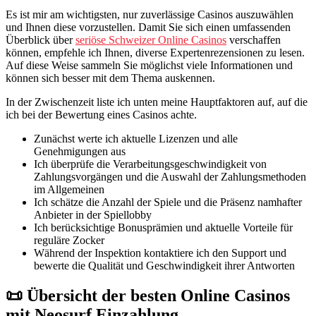
Es ist mir am wichtigsten, nur zuverlässige Casinos auszuwählen
und Ihnen diese vorzustellen. Damit Sie sich einen umfassenden
Überblick über
seriöse Schweizer Online Casinos
verschaffen
können, empfehle ich Ihnen, diverse Expertenrezensionen zu lesen.
Auf diese Weise sammeln Sie möglichst viele Informationen und
können sich besser mit dem Thema auskennen.
In der Zwischenzeit liste ich unten meine Hauptfaktoren auf, auf die
ich bei der Bewertung eines Casinos achte.
Zunächst werte ich aktuelle Lizenzen und alle
Genehmigungen aus
Ich überprüfe die Verarbeitungsgeschwindigkeit von
Zahlungsvorgängen und die Auswahl der Zahlungsmethoden
im Allgemeinen
Ich schätze die Anzahl der Spiele und die Präsenz namhafter
Anbieter in der Spiellobby
Ich berücksichtige Bonusprämien und aktuelle Vorteile für
reguläre Zocker
Während der Inspektion kontaktiere ich den Support und
bewerte die Qualität und Geschwindigkeit ihrer Antworten
📜 Übersicht der besten Online Casinos
mit Neosurf Einzahlung