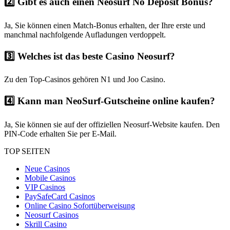
2️⃣ Gibt es auch einen Neosurf No Deposit Bonus?
Ja, Sie können einen Match-Bonus erhalten, der Ihre erste und
manchmal nachfolgende Aufladungen verdoppelt.
3️⃣ Welches ist das beste Casino Neosurf?
Zu den Top-Casinos gehören N1 und Joo Casino.
4️⃣ Kann man NeoSurf-Gutscheine online kaufen?
Ja, Sie können sie auf der offiziellen Neosurf-Website kaufen. Den
PIN-Code erhalten Sie per E-Mail.
TOP SEITEN
Neue Casinos
Mobile Casinos
VIP Casinos
PaySafeCard Casinos
Online Casino Sofortüberweisung
Neosurf Casinos
Skrill Casino