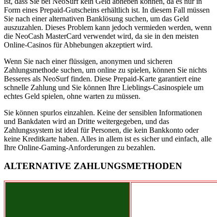
ist, dass Sie bei NeoSurf kein Geld abheben können, da es nur in
Form eines Prepaid-Gutscheins erhältlich ist. In diesem Fall müssen
Sie nach einer alternativen Banklösung suchen, um das Geld
auszuzahlen. Dieses Problem kann jedoch vermieden werden, wenn
die NeoCash MasterCard verwendet wird, da sie in den meisten
Online-Casinos für Abhebungen akzeptiert wird.
Wenn Sie nach einer flüssigen, anonymen und sicheren
Zahlungsmethode suchen, um online zu spielen, können Sie nichts
Besseres als NeoSurf finden. Diese Prepaid-Karte garantiert eine
schnelle Zahlung und Sie können Ihre Lieblings-Casinospiele um
echtes Geld spielen, ohne warten zu müssen.
Sie können spurlos einzahlen. Keine der sensiblen Informationen
und Bankdaten wird an Dritte weitergegeben, und das
Zahlungssystem ist ideal für Personen, die kein Bankkonto oder
keine Kreditkarte haben. Alles in allem ist es sicher und einfach, alle
Ihre Online-Gaming-Anforderungen zu bezahlen.
ALTERNATIVE ZAHLUNGSMETHODEN