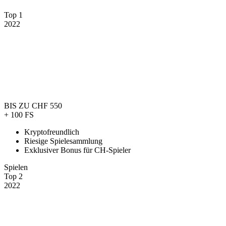
Top
1
2022
BIS ZU CHF 550
+ 100 FS
Kryptofreundlich
Riesige Spielesammlung
Exklusiver Bonus für CH-Spieler
Spielen
Top
2
2022