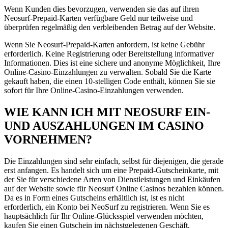
Wenn Kunden dies bevorzugen, verwenden sie das auf ihren
Neosurf-Prepaid-Karten verfügbare Geld nur teilweise und
überprüfen regelmäßig den verbleibenden Betrag auf der Website.
Wenn Sie Neosurf-Prepaid-Karten anfordern, ist keine Gebühr
erforderlich. Keine Registrierung oder Bereitstellung informativer
Informationen. Dies ist eine sichere und anonyme Möglichkeit, Ihre
Online-Casino-Einzahlungen zu verwalten. Sobald Sie die Karte
gekauft haben, die einen 10-stelligen Code enthält, können Sie sie
sofort für Ihre Online-Casino-Einzahlungen verwenden.
WIE KANN ICH MIT NEOSURF EIN-
UND AUSZAHLUNGEN IM CASINO
VORNEHMEN?
Die Einzahlungen sind sehr einfach, selbst für diejenigen, die gerade
erst anfangen. Es handelt sich um eine Prepaid-Gutscheinkarte, mit
der Sie für verschiedene Arten von Dienstleistungen und Einkäufen
auf der Website sowie für Neosurf Online Casinos bezahlen können.
Da es in Form eines Gutscheins erhältlich ist, ist es nicht
erforderlich, ein Konto bei NeoSurf zu registrieren. Wenn Sie es
hauptsächlich für Ihr Online-Glücksspiel verwenden möchten,
kaufen Sie einen Gutschein im nächstgelegenen Geschäft.