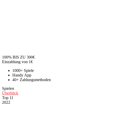
100% BIS ZU 300€
Einzahlung von 1€
1000+ Spiele
Handy App
40+ Zahlungsmethoden
Spielen
Überblick
Top
11
2022