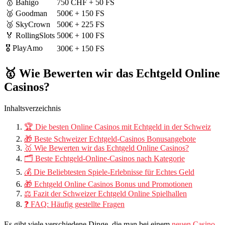
🥇 Bahigo
750 CHF + 50 FS
🥈 Goodman
500€ + 150 FS
🥉 SkyCrown
500€ + 225 FS
🏅 RollingSlots
500€ + 100 FS
🎖️ PlayAmo
300€ + 150 FS
🥇 Wie Bewerten wir das Echtgeld Online
Casinos?
Inhaltsverzeichnis
🏆 Die besten Online Casinos mit Echtgeld in der Schweiz
🎁 Beste Schweizer Echtgeld-Casinos Bonusangebote
🥇 Wie Bewerten wir das Echtgeld Online Casinos?
🗂️ Beste Echtgeld-Online-Casinos nach Kategorie
💰 Die Beliebtesten Spiele-Erlebnisse für Echtes Geld
🎁 Echtgeld Online Casinos Bonus und Promotionen
⚖️ Fazit der Schweizer Echtgeld Online Spielhallen
❓ FAQ: Häufig gestellte Fragen
Es gibt viele verschiedene Dinge, die man bei einem
neuen Casino