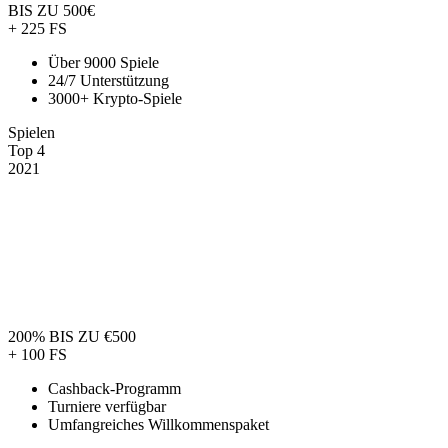
BIS ZU 500€
+ 225 FS
Über 9000 Spiele
24/7 Unterstützung
3000+ Krypto-Spiele
Spielen
Top
4
2021
200% BIS ZU €500
+ 100 FS
Cashback-Programm
Turniere verfügbar
Umfangreiches Willkommenspaket