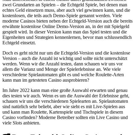
zwei Grundarten an Spielen – die Echtgeld Spiele, bei denen man
echtes Geld einsetzen muss, aber auch viel gewinnen kann, und die
kostenlosen, die teils auch Demo-Spiele genannt werden. Viele
moderne Casinos bieten neben der Echtgeld-Version auch die bereits
erwähnte kostenlose Online Demo-Version an, in der mit Spielgeld
gespielt wird. In dieser Version kann man das Spiel testen und die
Eigenheiten und Strategien kennenlernen, bevor man schlussendlich
Echtgeld einsetzt.
Doch es geht nicht nur um die Echtgeld-Version und die kostenlose
Version – auch die Anzahl ist wichtig und sollte nicht unterschätzt
werden. Wenn wir die Anzahl testen, dann schauen wir uns vor
allem die Varianz und Menge der Spielerlebnisse an. Wie viele
verschiedene Spielautomaten gibt es und welche Roulette-Arten
kann man im getesteten Casino ausprobieren?
Im Jahre 2022 kann man eine große Auswahl erwarten und genau
dies testen wir auch. Wenn es um die Auswahl der Erlebnisse geht,
schauen wir uns die verschiedenen Spielearten an. Spielautomaten
sind natürlich sehr beliebt, aber wie sieht es mit Live-Spielen aus
und kann man Roulette, Kartenspiele und Tischspiele in diesem
Casino vorfinden? Moderne Betreiber sollten ein Live Casino und
viele Slots anbieten.