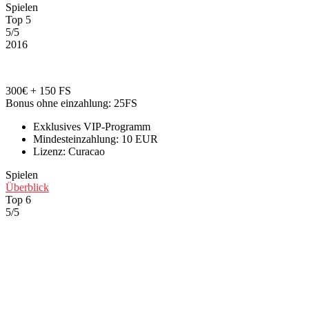
Spielen
Top
5
5/
5
2016
300€ + 150 FS
Bonus ohne einzahlung: 25FS
Exklusives VIP-Programm
Mindesteinzahlung: 10 EUR
Lizenz: Curacao
Spielen
Überblick
Top
6
5/
5