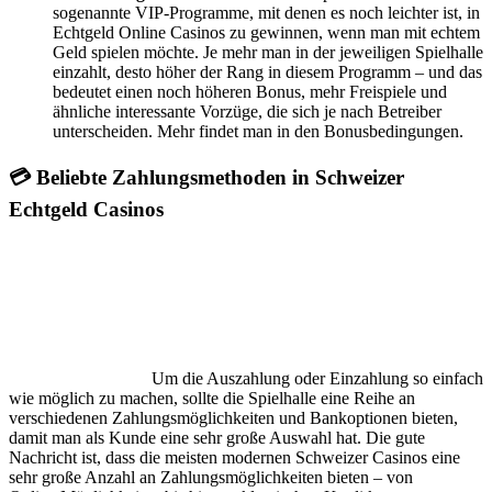
sogenannte VIP-Programme, mit denen es noch leichter ist, in
Echtgeld Online Casinos zu gewinnen, wenn man mit echtem
Geld spielen möchte. Je mehr man in der jeweiligen Spielhalle
einzahlt, desto höher der Rang in diesem Programm – und das
bedeutet einen noch höheren Bonus, mehr Freispiele und
ähnliche interessante Vorzüge, die sich je nach Betreiber
unterscheiden. Mehr findet man in den Bonusbedingungen.
💳 Beliebte Zahlungsmethoden in Schweizer
Echtgeld Casinos
Um die Auszahlung oder Einzahlung so einfach
wie möglich zu machen, sollte die Spielhalle eine Reihe an
verschiedenen Zahlungsmöglichkeiten und Bankoptionen bieten,
damit man als Kunde eine sehr große Auswahl hat. Die gute
Nachricht ist, dass die meisten modernen Schweizer Casinos eine
sehr große Anzahl an Zahlungsmöglichkeiten bieten – von