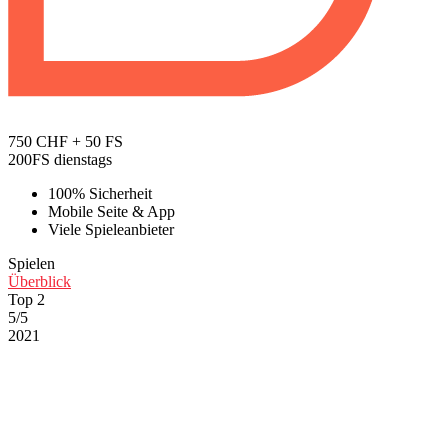
750 CHF + 50 FS
200FS dienstags
100% Sicherheit
Mobile Seite & App
Viele Spieleanbieter
Spielen
Überblick
Top
2
5/
5
2021