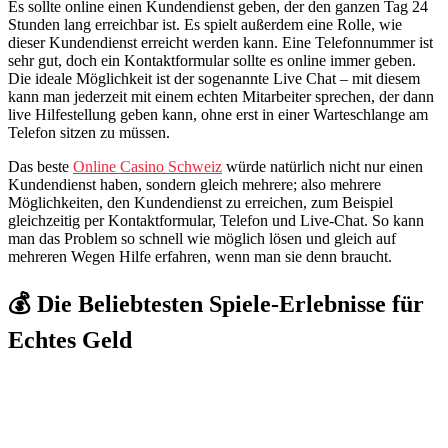
Es sollte online einen Kundendienst geben, der den ganzen Tag 24
Stunden lang erreichbar ist. Es spielt außerdem eine Rolle, wie
dieser Kundendienst erreicht werden kann. Eine Telefonnummer ist
sehr gut, doch ein Kontaktformular sollte es online immer geben.
Die ideale Möglichkeit ist der sogenannte Live Chat – mit diesem
kann man jederzeit mit einem echten Mitarbeiter sprechen, der dann
live Hilfestellung geben kann, ohne erst in einer Warteschlange am
Telefon sitzen zu müssen.
Das beste
Online Casino Schweiz
würde natürlich nicht nur einen
Kundendienst haben, sondern gleich mehrere; also mehrere
Möglichkeiten, den Kundendienst zu erreichen, zum Beispiel
gleichzeitig per Kontaktformular, Telefon und Live-Chat. So kann
man das Problem so schnell wie möglich lösen und gleich auf
mehreren Wegen Hilfe erfahren, wenn man sie denn braucht.
💰 Die Beliebtesten Spiele-Erlebnisse für
Echtes Geld