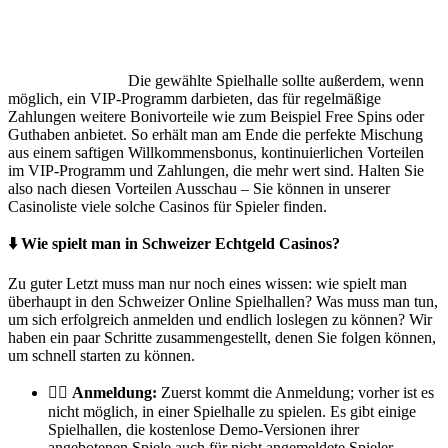
Die gewählte Spielhalle sollte außerdem, wenn
möglich, ein VIP-Programm darbieten, das für regelmäßige
Zahlungen weitere Bonivorteile wie zum Beispiel Free Spins oder
Guthaben anbietet. So erhält man am Ende die perfekte Mischung
aus einem saftigen Willkommensbonus, kontinuierlichen Vorteilen
im VIP-Programm und Zahlungen, die mehr wert sind. Halten Sie
also nach diesen Vorteilen Ausschau – Sie können in unserer
Casinoliste viele solche Casinos für Spieler finden.
⬇️ Wie spielt man in Schweizer
Echtgeld Casinos
?
Zu guter Letzt muss man nur noch eines wissen: wie spielt man
überhaupt in den Schweizer Online Spielhallen? Was muss man tun,
um sich erfolgreich anmelden und endlich loslegen zu können? Wir
haben ein paar Schritte zusammengestellt, denen Sie folgen können,
um schnell starten zu können.
❤️‍🔥
Anmeldung:
Zuerst kommt die Anmeldung; vorher ist es
nicht möglich, in einer Spielhalle zu spielen. Es gibt einige
Spielhallen, die kostenlose Demo-Versionen ihrer
angebotenen Spiele auch für nicht angemeldete Spieler