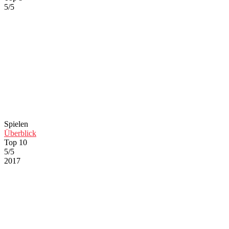
5/
5
Spielen
Überblick
Top
10
5/
5
2017