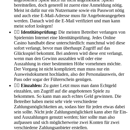
bereitstellen, doch generell ist zuerst eine Anmeldung nötig.
Meist ist dafür nur ein Nutzername sowie ein Passwort nötig
und auch eine E-Mail-Adresse muss für Angeboteangegeben
werden. Danach wird die E-Mail verifiziert und man kann
meist sofort loslegen!
❤️‍🔥
Identitätsprüfung:
Die meisten Betreiber verlangen von
Spielernim Internet eine Identitätsprüfung. Jedes Online
Casino handhabt diese unterschiedlich: manchmal wird diese
sofort verlangt, bevor man überhaupt Zugriff auf das
Glücksspiel bekommt. Bei anderen wird diese erst verlangt,
wenn man den Gewinn auszahlen will oder eine
Auszahlung in einer bestimmten Höhe vornehmen möchte.
Der Vorgang ist nicht kompliziert; man muss nur ein
Ausweisdokument hochladen, also der Personalausweis, der
Pass oder sogar der Führerschein genügen.
❤️‍🔥
Einzahlen:
Zu guter Letzt muss man dann Echtgeld
einzahlen, um Zugriff auf die angebotenen Spiele zu
bekommen. So kann man auch echtes Geld gewinnen. Die
Betreiber haben meist sehr viele verschiedene
Zahlungsmöglichkeiten an, sodass hier für jeden etwas dabei
sein sollte. Nicht jede Zahlungsmöglichkeit kann aber für Ein-
und Auszahlungen genutzt werden; hier sollte man also
aufpassen und sich möglicherweise zwei Konten für zwei
verschiedene Zahlungsanbieter erstellen.