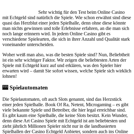
Sehr wichtig für den Test beim Online Casino
mit Echtgeld sind natürlich die Spiele. Wie schon erwähnt sind diese
quasi das Herzblut einer jeden Spielhalle, denn ohne diese könnte
man nichts gewinnen und tolle Erlebnisse erfahren, an die man sich
noch lange erinnern wird. In jedem Online Casino gibt es
verschiedene Spielearten, die sich in ihrer Anzahl und Qualität stark
voneinander unterscheiden.
Woher weiß man also, was die besten Spiele sind? Nun, Beliebtheit
ist ein sehr wichtiger Faktor. Wir zeigen die beliebtesten Arten der
Spiele mit Echtgeld kurz auf und erklären, was den Spieler hier
erwarten wird – damit Sie sofort wissen, welche Spiele sich wirklich
lohnen!
🎰 Spielautomaten
Die Spielautomaten, oft auch Slots genannt, sind das Herzstück
einer jeden Spielhalle. Book Of Ra, Netent, Microgaming – es gibt
viele bekannte Spiele und Betreiber, die hier legal erreichbar sind.
Es gibt kaum eine Spielhalle, die keine Slots besitzt. Kein Wunder,
denn diese Art Casino Spiele mit Echtgeld ist am beliebtesten und
zieht jährlich Millionen Spieler nicht nur in die landbasierten
Spielhallen der Casino Echtgeld Anbieter, sondern auch ins Online