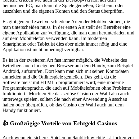
heimischen PC; man kann die Spiele genießen, Geld ein- oder
auszahlen und die eigenen Konten und den Status überprüfen.
Es gibt generell zwei verschiedene Arten der Mobilversionen, die
man unterscheiden muss. In der ersten Art stellt der Betreiber eine
eigene Applikation zur Verfügung, die man dann herunterladen und
auf dem Mobiltelefon verwenden kann. Im modernen
Smartphone oder Tablet ist dies aber nicht immer nötig und eine
Applikation ist nicht unbedingt verfügbar.
Es ist in der zweiteren Art fast immer möglich, die Webseite des
Betreibers auch im eigenen Browser auf dem Handy, zum Beispiel
Android, aufzurufen. Dort kann man sich mit seinen Kontodaten
anmelden und die Onlinespiele genießen. Das geht, da die
Software meist mit HTML5 programmiert wird; eine moderne
Programmiersprache, die auch auf Mobiltelefonen ohne Probleme
funktioniert. Möchten Sie das seriöse Casino der Wahl also auch
unterwegs spielen, sollten Sie nach einer Anwendung Ausschau
halten oder überprüfen, ob das Casino der Wahl auch auf dem
Handy funktioniert.
👍 Großzügige Vorteile von Echtgeld Casinos
Auch wenn ein sicheres Spielen unglaublich wichtig ist, locken vor