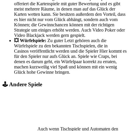
offeriert die Kartenspiele mit guter Bewertung und es gibt
meist mehrere Räume, in denen man auf das Glück der
Karten wetten kann. Sie besitzen außerdem den Vorteil, dass
es hier nicht nur vom Glück abhängt, sondern auch vom
Können; die Gewinnchancen können mit der richtigen
Strategie um einiges erhöht werden. Auch Video Poker oder
Video Blackjack werden gern gespielt.
💥
Würfelspiele:
Zu guter Letzt gehören auch die
Würfelspiele zu den bekannten Tischspielen, die in
Casinos veröffentlicht werden und die Spieler Hier kommt es
für den Spieler nur aufs Glück an. Spiele wie Craps, bei
denen es darum geht, ein Würfelpaar korrekt zu erraten,
machen kurzweilig viel Spaß und können mit ein wenig
Glück hohe Gewinne bringen.
🕹️ Andere Spiele
Auch wenn Tischspiele und Automaten den