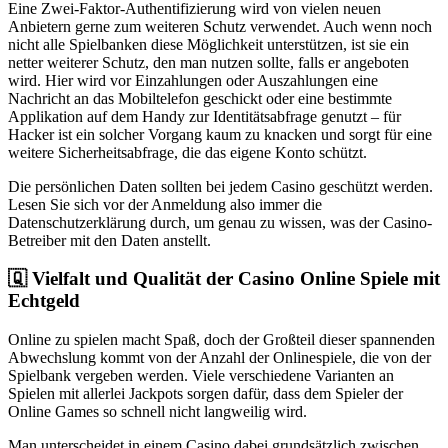
Eine Zwei-Faktor-Authentifizierung wird von vielen neuen
Anbietern gerne zum weiteren Schutz verwendet. Auch wenn noch
nicht alle Spielbanken diese Möglichkeit unterstützen, ist sie ein
netter weiterer Schutz, den man nutzen sollte, falls er angeboten
wird. Hier wird vor Einzahlungen oder Auszahlungen eine
Nachricht an das Mobiltelefon geschickt oder eine bestimmte
Applikation auf dem Handy zur Identitätsabfrage genutzt – für
Hacker ist ein solcher Vorgang kaum zu knacken und sorgt für eine
weitere Sicherheitsabfrage, die das eigene Konto schützt.
Die persönlichen Daten sollten bei jedem Casino geschützt werden.
Lesen Sie sich vor der Anmeldung also immer die
Datenschutzerklärung durch, um genau zu wissen, was der Casino-
Betreiber mit den Daten anstellt.
🇶 Vielfalt und Qualität der Casino Online Spiele mit
Echtgeld
Online zu spielen macht Spaß, doch der Großteil dieser spannenden
Abwechslung kommt von der Anzahl der Onlinespiele, die von der
Spielbank vergeben werden. Viele verschiedene Varianten an
Spielen mit allerlei Jackpots sorgen dafür, dass dem Spieler der
Online Games so schnell nicht langweilig wird.
Man unterscheidet in einem Casino dabei grundsätzlich zwischen