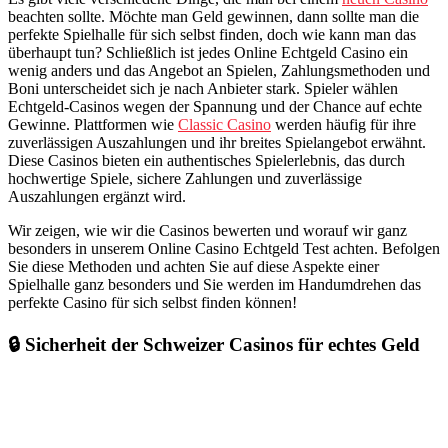
beachten sollte. Möchte man Geld gewinnen, dann sollte man die
perfekte Spielhalle für sich selbst finden, doch wie kann man das
überhaupt tun? Schließlich ist jedes Online Echtgeld Casino ein
wenig anders und das Angebot an Spielen, Zahlungsmethoden und
Boni unterscheidet sich je nach Anbieter stark. Spieler wählen
Echtgeld-Casinos wegen der Spannung und der Chance auf echte
Gewinne. Plattformen wie
Classic Casino
werden häufig für ihre
zuverlässigen Auszahlungen und ihr breites Spielangebot erwähnt.
Diese Casinos bieten ein authentisches Spielerlebnis, das durch
hochwertige Spiele, sichere Zahlungen und zuverlässige
Auszahlungen ergänzt wird.
Wir zeigen, wie wir die Casinos bewerten und worauf wir ganz
besonders in unserem Online Casino Echtgeld Test achten. Befolgen
Sie diese Methoden und achten Sie auf diese Aspekte einer
Spielhalle ganz besonders und Sie werden im Handumdrehen das
perfekte Casino für sich selbst finden können!
🔒 Sicherheit der Schweizer Casinos für echtes Geld