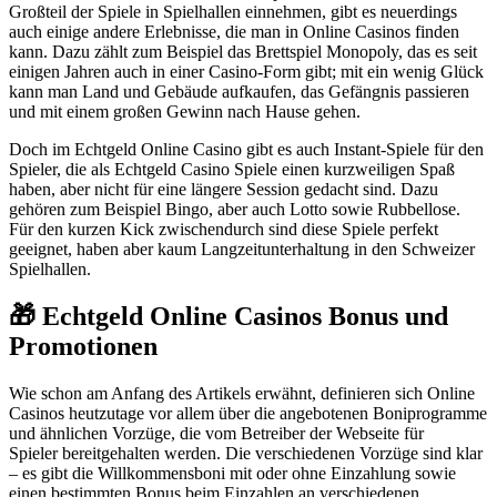
Großteil der Spiele in Spielhallen einnehmen, gibt es neuerdings
auch einige andere Erlebnisse, die man in Online Casinos finden
kann. Dazu zählt zum Beispiel das Brettspiel Monopoly, das es seit
einigen Jahren auch in einer Casino-Form gibt; mit ein wenig Glück
kann man Land und Gebäude aufkaufen, das Gefängnis passieren
und mit einem großen Gewinn nach Hause gehen.
Doch im Echtgeld Online Casino gibt es auch Instant-Spiele für den
Spieler, die als Echtgeld Casino Spiele einen kurzweiligen Spaß
haben, aber nicht für eine längere Session gedacht sind. Dazu
gehören zum Beispiel Bingo, aber auch Lotto sowie Rubbellose.
Für den kurzen Kick zwischendurch sind diese Spiele perfekt
geeignet, haben aber kaum Langzeitunterhaltung in den Schweizer
Spielhallen.
🎁 Echtgeld Online Casinos Bonus und
Promotionen
Wie schon am Anfang des Artikels erwähnt, definieren sich Online
Casinos heutzutage vor allem über die angebotenen Boniprogramme
und ähnlichen Vorzüge, die vom Betreiber der Webseite für
Spieler bereitgehalten werden. Die verschiedenen Vorzüge sind klar
– es gibt die Willkommensboni mit oder ohne Einzahlung sowie
einen bestimmten Bonus beim Einzahlen an verschiedenen