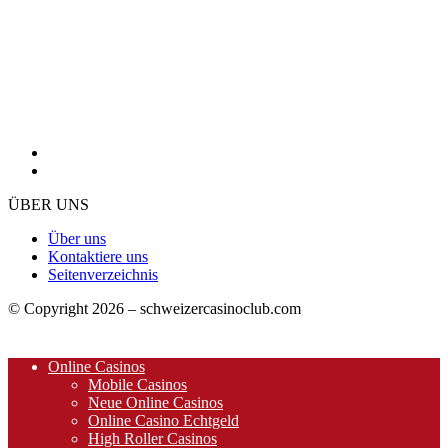
ÜBER UNS
Über uns
Kontaktiere uns
Seitenverzeichnis
© Copyright 2026 – schweizercasinoclub.com
Online Casinos
Mobile Casinos
Neue Online Casinos
Online Casino Echtgeld
High Roller Casinos