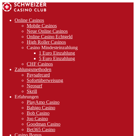
Online Casinos
Mobile Casinos
Neue Online Casinos
Online Casino Echtgeld
High Roller Casinos
Casino Mindesteinzahlung
1 Euro Einzahlung
5 Euro Einzahlung
CHF Casinos
Zahlungsmethoden
Paysafecard
Sofortüberweisung
Neosurf
Skrill
Erfahrungen
PlayAmo Casino
Bahigo Casino
Bob Casino
Joo Casino
Goodman Casino
Bet365 Casino
Casino Bonus