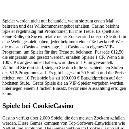
Spieler werden nicht nur behandelt, wenn sie zum ersten Mal
beitreten und das Willkommensangebot erhalten. Casino belohnt
Spieler regelmäßig mit Promotionen für ihre Treue. Es spielt also
keine Rolle, ob Sie ein relativ neuer Zocker sind oder ob Sie dort für
eine Weile gespielt haben, jeder bekommt eine süße Leckerei! Wie
die meisten Casinos heutzutage, hat Casino sein eigenes VIP-
Programm, um Spieler für ihre Treue zu belohnen. Für jede €12,50,
die eingezahlt und gesetzt werden, erhalten Spieler 1 CP. Wenn Sie
100 CP’s angesammelt haben, wird dies in 1 € umgewandelt.
Während Sie dort sind, steigen Sie durch die verschiedenen Stufen
des VIP-Programms auf. Es gibt insgesamt 30 Stufen und die Preise
reichen von 10 Freispiele bis zu 100.000 € Bargeldpreisen auf der
höchsten Stufe. Gratis Spiele die an VIP-Spieler vergeben werden,
unterliegen einem 3-fachen Einsatz, bevor eine Auszahlung erfolgen
kann.
Spiele bei CookieCasino
Casino verfügt über 2.000 Spiele, die den meisten Zockern gefallen
werden. Diese Games kommen von Top-Software-Entwicklern wie
NetEnt und Evolution. Die Games Sektion im Cookie Casino ist so