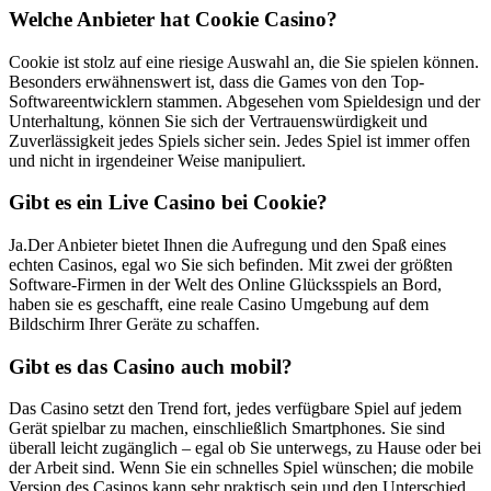
Welche Anbieter hat Cookie Casino?
Cookie ist stolz auf eine riesige Auswahl an, die Sie spielen können.
Besonders erwähnenswert ist, dass die Games von den Top-
Softwareentwicklern stammen. Abgesehen vom Spieldesign und der
Unterhaltung, können Sie sich der Vertrauenswürdigkeit und
Zuverlässigkeit jedes Spiels sicher sein. Jedes Spiel ist immer offen
und nicht in irgendeiner Weise manipuliert.
Gibt es ein Live Casino bei Cookie?
Ja.Der Anbieter bietet Ihnen die Aufregung und den Spaß eines
echten Casinos, egal wo Sie sich befinden. Mit zwei der größten
Software-Firmen in der Welt des Online Glücksspiels an Bord,
haben sie es geschafft, eine reale Casino Umgebung auf dem
Bildschirm Ihrer Geräte zu schaffen.
Gibt es das Casino auch mobil?
Das Casino setzt den Trend fort, jedes verfügbare Spiel auf jedem
Gerät spielbar zu machen, einschließlich Smartphones. Sie sind
überall leicht zugänglich – egal ob Sie unterwegs, zu Hause oder bei
der Arbeit sind. Wenn Sie ein schnelles Spiel wünschen; die mobile
Version des Casinos kann sehr praktisch sein und den Unterschied