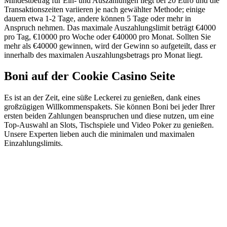
Mindestbetrag für Ein- und Auszahlungen liegt bei 20 Euro und die
Transaktionszeiten variieren je nach gewählter Methode; einige
dauern etwa 1-2 Tage, andere können 5 Tage oder mehr in
Anspruch nehmen. Das maximale Auszahlungslimit beträgt €4000
pro Tag, €10000 pro Woche oder €40000 pro Monat. Sollten Sie
mehr als €40000 gewinnen, wird der Gewinn so aufgeteilt, dass er
innerhalb des maximalen Auszahlungsbetrags pro Monat liegt.
Boni auf der Cookie Casino Seite
Es ist an der Zeit, eine süße Leckerei zu genießen, dank eines
großzügigen Willkommenspakets. Sie können Boni bei jeder Ihrer
ersten beiden Zahlungen beanspruchen und diese nutzen, um eine
Top-Auswahl an Slots, Tischspiele und Video Poker zu genießen.
Unsere Experten lieben auch die minimalen und maximalen
Einzahlungslimits.