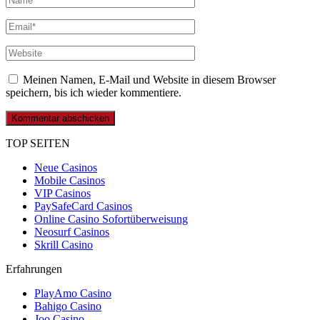
Meinen Namen, E-Mail und Website in diesem Browser
speichern, bis ich wieder kommentiere.
TOP SEITEN
Neue Casinos
Mobile Casinos
VIP Casinos
PaySafeCard Casinos
Online Casino Sofortüberweisung
Neosurf Casinos
Skrill Casino
Erfahrungen
PlayAmo Casino
Bahigo Casino
Joo Casino