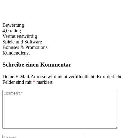
Bewertung
4,0 rating
Vertrauenswürdig
Spiele und Software
Bonuses & Promotions
Kundendienst
Schreibe einen Kommentar
Deine E-Mail-Adresse wird nicht veröffentlicht.
Erforderliche
Felder sind mit
*
markiert.