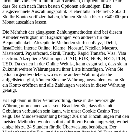
nicht alle Anbieter in Ihrem Land arbeiten, empfiehlt unser Team,
dass Sie sich nach Ihren besten Optionen erkundigen. Eine
ausgezeichnete Auszahlungspolitik ist ebenfalls in Betrieb. Sobald
Sie Ihr Konto verifiziert haben, können Sie sich bis zu €40.000 pro
Monat auszahlen lassen.
Die Mehrheit der gängigsten Zahlungsmethoden sind bei diesem
Anbieter verfügbar, mit Ergänzungen von anderen für die
Bequemlichkeit. Akzeptierte Methoden sind: ecoPayz, iDebit,
InstaDebit, Interac Online, Klarna, Neosurf, Neteller, Maestro,
Mastercard, Paysafecard, Skrill, Trustly, Rapid Transfer, Visa, Visa
electron. Akzeptierte Währungen: CAD, EUR, NOK, NZD, PLN,
USD. Da es neu in der Online Welt ist, kann es gut sein, dass sie in
Zukunft weitere Währungen zu ihrer Liste hinzufügen. Wenn Sie
jedoch irgendwo leben, wo es eine andere Währung als die
aufgelisteten gibt, können Sie eine Währung auswählen, wenn Sie
ein Konto eröffnen und alle Zahlungen werden in dieser Währung
getätigt.
Es liegt dann in Ihrer Verantwortung, diese in die bevorzugte
Währung umrechnen zu lassen. Beachten Sie, dass dies mit
Gebühren verbunden sein kann, wie unser Cookie Casino Test
zeigt. Die Mindesteinzahlung beträgt 20€ und Einzahlungen mit den
meisten Methoden werden sofort auf Ihrem Konto angezeigt, wobei
einige bis zu 24 Stunden für die Überweisung benötigen. Der