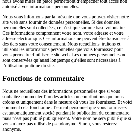
nous avons mises en place permettront d’empêcher tout accès non
autorisé à vos informations personnelles.
Nous vous informons par la présente que vous pouvez visiter notre
site web sans fournir de données personnelles. Si des données
personnelles sont collectées, ce n’est que sur une base volontaire.
Ces informations comprennent votre nom, votre adresse et votre
adresse électronique. Ces informations ne peuvent être transmises à
des tiers sans votre consentement. Nous recueillons, traitons et
utilisons les informations personnelles que vous fournissez pour
vous permettre d’utiliser le site web. Les données personnelles ne
sont conservées qu’aussi longtemps qu’elles sont nécessaires à
l’utilisation pratique du site.
Fonctions de commentaire
Nous ne recueillons des informations personnelles que si vous
souhaitez commenter l’un des articles ou contributions que nous
créons et uniquement dans la mesure où vous les fournissez. Et voici
comment cela fonctionne : l’e-mail personnel que vous fournissez
est automatiquement stocké pendant la publication du commentaire,
mais n’est pas publié publiquement. Votre nom ne sera publié que si
vous n’avez pas utilisé de pseudonyme. Sinon, vous resterez
anonyme.