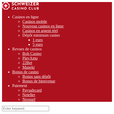
Casinos en ligne
Casinos mobile
Nouveau casinos en ligne
Casinos en argent réel
Dépôt minimum casino
1 euro
5 euro
Revues de casinos
Bob Casino
PlayAmo
22Bet
Maneki
Bonus de casino
Bonus sans dépôt
Bonus de bienvenue
Paiement
Paysafecard
Neteller
Neosurf